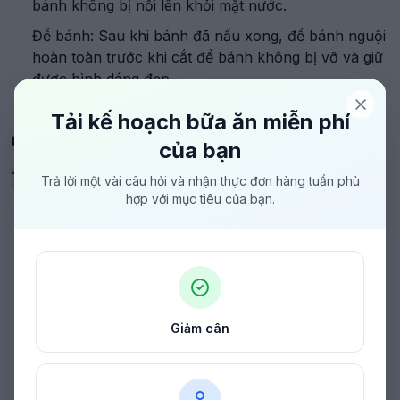
bánh không bị nổi lên khỏi mặt nước.
Để bánh: Sau khi bánh đã nấu xong, để bánh nguội
hoàn toàn trước khi cắt để bánh không bị vỡ và giữ
được hình dáng đẹp.
Tải kế hoạch bữa ăn miễn phí
CÔNG THỨC CHẾ BIẾN NÂNG CAO
của bạn
Tinh Hoa
Đỉnh Cao
Siêu Đầu Bếp
Trả lời một vài câu hỏi và nhận thực đơn hàng tuần phù
hợp với mục tiêu của bạn.
Giảm cân