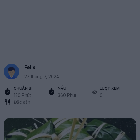
Felix
27 tháng 7, 2024
CHUẨN BỊ
NẤU
LƯỢT XEM
120 Phút
360 Phút
0
Đặc sản