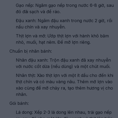
Gạo nếp: Ngâm gạo nếp trong nước 6-8 giờ, sau
đó đãi sạch và để ráo.
Đậu xanh: Ngâm đậu xanh trong nước 2 giờ, rồi
nấu chín và xay nhuyễn.
Thịt lợn và mỡ: Ướp thịt lợn với hành khô băm
nhỏ, muối, hạt nêm. Để mỡ lợn riêng.
Chuẩn bị nhân bánh:
Nhân đậu xanh: Trộn đậu xanh đã xay nhuyễn
với nước cốt dừa (nếu dùng) và một chút muối.
Nhân thịt: Xào thịt lợn với một ít dầu cho đến khi
thịt chín và có màu vàng nâu. Thêm mỡ lợn vào
xào cùng để mỡ chảy ra, tạo thêm hương vị cho
nhân.
Gói bánh:
Lá dong: Xếp 2-3 lá dong lên nhau, trải gạo nếp