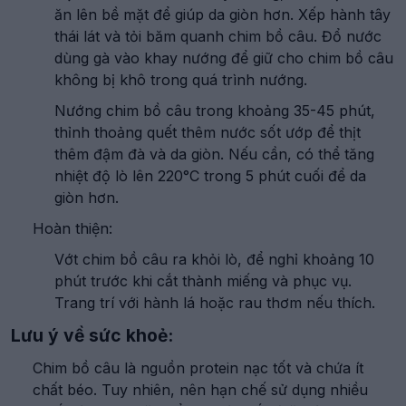
ăn lên bề mặt để giúp da giòn hơn. Xếp hành tây
thái lát và tỏi băm quanh chim bồ câu. Đổ nước
dùng gà vào khay nướng để giữ cho chim bồ câu
không bị khô trong quá trình nướng.
Nướng chim bồ câu trong khoảng 35-45 phút,
thỉnh thoảng quết thêm nước sốt ướp để thịt
thêm đậm đà và da giòn. Nếu cần, có thể tăng
nhiệt độ lò lên 220°C trong 5 phút cuối để da
giòn hơn.
Hoàn thiện:
Vớt chim bồ câu ra khỏi lò, để nghỉ khoảng 10
phút trước khi cắt thành miếng và phục vụ.
Trang trí với hành lá hoặc rau thơm nếu thích.
Lưu ý về sức khoẻ:
Chim bồ câu là nguồn protein nạc tốt và chứa ít
chất béo. Tuy nhiên, nên hạn chế sử dụng nhiều