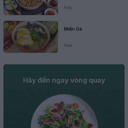
Felix
Miến Gà
Felix
Hãy đến ngay vòng quay