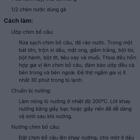
1/2 chén nước dùng gà
Cách làm:
Ướp chim bồ câu:
Rửa sạch chim bồ câu, để ráo nước. Trong một
bát lớn, trộn xì dầu, mật ong, giấm trắng, bột tỏi,
bột hành, bột ớt, tiêu xay và muối. Thoa đều hỗn
hợp gia vị lên chim bồ câu, đảm bảo ướp đều cả
bên trong và bên ngoài. Để thịt ngấm gia vị ít
nhất 30 phút trong tủ lạnh.
Chuẩn bị nướng:
Làm nóng lò nướng ở nhiệt độ 200°C. Lót khay
nướng bằng giấy bạc hoặc giấy nến để dễ dàng
vệ sinh sau khi nướng.
Nướng chim bồ câu:
Đặt chim bồ câu lên khay nướng, cho một ít dầu