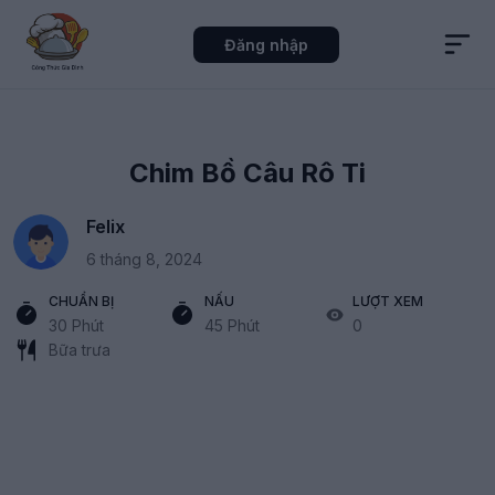
Đăng nhập
Chim Bồ Câu Rô Ti
Felix
6 tháng 8, 2024
CHUẨN BỊ
NẤU
LƯỢT XEM
30 Phút
45 Phút
0
Bữa trưa