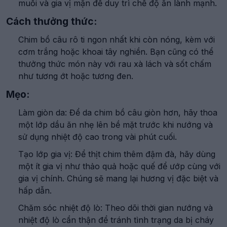
muối và gia vị mặn để duy trì chế độ ăn lành mạnh.
Cách thưởng thức:
Chim bồ câu rô ti ngon nhất khi còn nóng, kèm với
cơm trắng hoặc khoai tây nghiền. Bạn cũng có thể
thưởng thức món này với rau xà lách và sốt chấm
như tương ớt hoặc tương đen.
Mẹo:
Làm giòn da: Để da chim bồ câu giòn hơn, hãy thoa
một lớp dầu ăn nhẹ lên bề mặt trước khi nướng và
sử dụng nhiệt độ cao trong vài phút cuối.
Tạo lớp gia vị: Để thịt chim thêm đậm đà, hãy dùng
một ít gia vị như thảo quả hoặc quế để ướp cùng với
gia vị chính. Chúng sẽ mang lại hương vị đặc biệt và
hấp dẫn.
Chăm sóc nhiệt độ lò: Theo dõi thời gian nướng và
nhiệt độ lò cẩn thận để tránh tình trạng da bị cháy