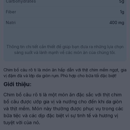
Carbohydrates
5g
Fiber
1g
Natri
400 mg
Thông tin chi tiết cần thiết để giúp bạn đưa ra những lựa chọn
sáng suốt và lành mạnh về các món ăn của chúng tôi.
Chim bồ câu rô ti là món ăn hấp dẫn với thịt chim mềm ngọt, gia
vị đậm đà và lớp da giòn rụm. Phù hợp cho bữa tối đặc biệt!
Giới thiệu:
Chim bồ câu rô ti là một món ăn đặc sắc với thịt chim
bồ câu được ướp gia vị và nướng cho đến khi da giòn
và thịt mềm. Món này thường được phục vụ trong các
bữa tiệc và các dịp đặc biệt vì sự tinh tế và hương vị
tuyệt vời của nó.