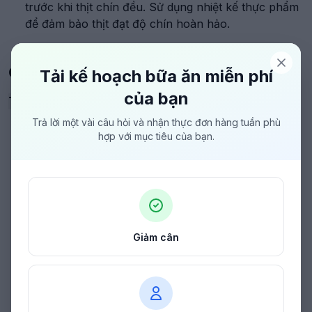
trước khi thịt chín đều. Sử dụng nhiệt kế thực phẩm
để đảm bảo thịt đạt độ chín hoàn hảo.
CÔNG THỨC CHẾ BIẾN NÂNG CAO
Tải kế hoạch bữa ăn miễn phí
của bạn
Tinh Hoa
Đỉnh Cao
Siêu Đầu Bếp
Trả lời một vài câu hỏi và nhận thực đơn hàng tuần phù
hợp với mục tiêu của bạn.
Giảm cân