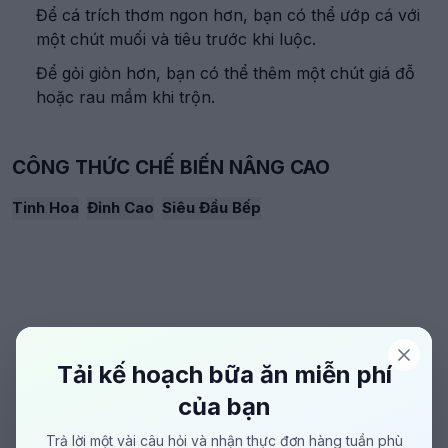
Để cá trích thơm ngon hơn, bạn có thể ướp cá với
một chút muối và tiêu trước khi luộc.
Để gỏi giòn hơn, bạn có thể thêm một chút giá đỗ
hoặc rau mầm khi trộn.
CÔNG THỨC CHẾ BIẾN NÂNG CAO
Tinh Hoa
Đỉnh Cao
Siêu Đầu Bếp
Tải kế hoạch bữa ăn miễn phí
của bạn
Trả lời một vài câu hỏi và nhận thực đơn hàng tuần phù