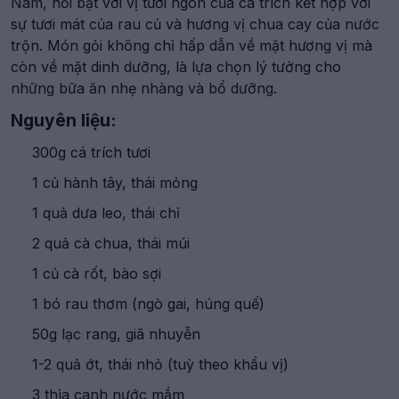
Nam, nổi bật với vị tươi ngon của cá trích kết hợp với
sự tươi mát của rau củ và hương vị chua cay của nước
trộn. Món gỏi không chỉ hấp dẫn về mặt hương vị mà
còn về mặt dinh dưỡng, là lựa chọn lý tưởng cho
những bữa ăn nhẹ nhàng và bổ dưỡng.
Nguyên liệu:
300g cá trích tươi
1 củ hành tây, thái mỏng
1 quả dưa leo, thái chỉ
2 quả cà chua, thái múi
1 củ cà rốt, bào sợi
1 bó rau thơm (ngò gai, húng quế)
50g lạc rang, giã nhuyễn
1-2 quả ớt, thái nhỏ (tuỳ theo khẩu vị)
3 thìa canh nước mắm