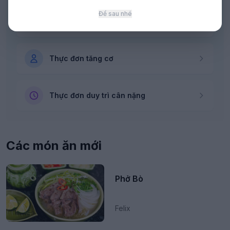
Để sau nhé
Thực đơn giảm cân
Thực đơn tăng cơ
Thực đơn duy trì cân nặng
Các món ăn mới
Phở Bò
Felix