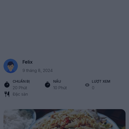
Felix
9 tháng 8, 2024
CHUẨN BỊ
NẤU
LƯỢT XEM
20 Phút
10 Phút
0
Đặc sản