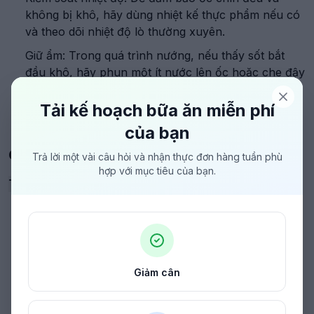
không bị khô, hãy dùng nhiệt kế thực phẩm nếu có
và theo dõi nhiệt độ lò thường xuyên.
Giữ ẩm: Trong quá trình nướng, nếu thấy sốt bắt
đầu khô, hãy phun một ít nước lên ốc hoặc che đậy
bằng giấy bạc để giữ ẩm và tạo lớp sốt giòn đẹp
mắt.
Tải kế hoạch bữa ăn miễn phí
của bạn
CÔNG THỨC CHẾ BIẾN NÂNG CAO
Trả lời một vài câu hỏi và nhận thực đơn hàng tuần phù
hợp với mục tiêu của bạn.
Tinh Hoa
Đỉnh Cao
Siêu Đầu Bếp
Giảm cân