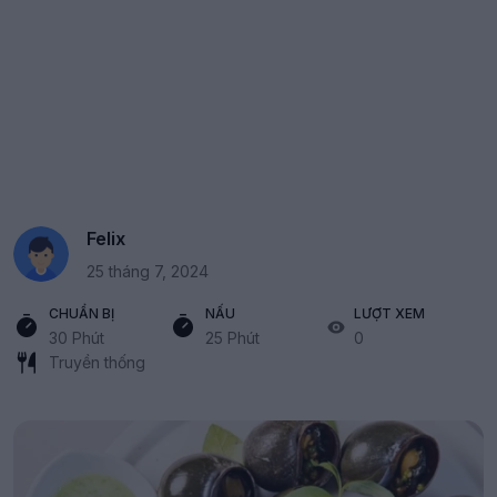
Felix
25 tháng 7, 2024
CHUẨN BỊ
NẤU
LƯỢT XEM
30 Phút
25 Phút
0
Truyền thống