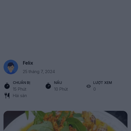
Felix
25 tháng 7, 2024
CHUẨN BỊ
NẤU
LƯỢT XEM
15 Phút
10 Phút
0
Hải sản