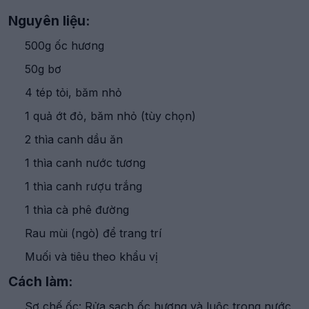
Nguyên liệu:
500g ốc hương
50g bơ
4 tép tỏi, băm nhỏ
1 quả ớt đỏ, băm nhỏ (tùy chọn)
2 thìa canh dầu ăn
1 thìa canh nước tương
1 thìa canh rượu trắng
1 thìa cà phê đường
Rau mùi (ngò) để trang trí
Muối và tiêu theo khẩu vị
Cách làm:
Sơ chế ốc: Rửa sạch ốc hương và luộc trong nước