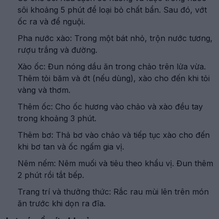
sôi khoảng 5 phút để loại bỏ chất bẩn. Sau đó, vớt
ốc ra và để nguội.
Pha nước xào: Trong một bát nhỏ, trộn nước tương,
rượu trắng và đường.
Xào ốc: Đun nóng dầu ăn trong chảo trên lửa vừa.
Thêm tỏi băm và ớt (nếu dùng), xào cho đến khi tỏi
vàng và thơm.
Thêm ốc: Cho ốc hương vào chảo và xào đều tay
trong khoảng 3 phút.
Thêm bơ: Thả bơ vào chảo và tiếp tục xào cho đến
khi bơ tan và ốc ngấm gia vị.
Nêm nếm: Nêm muối và tiêu theo khẩu vị. Đun thêm
2 phút rồi tắt bếp.
Trang trí và thưởng thức: Rắc rau mùi lên trên món
ăn trước khi dọn ra đĩa.