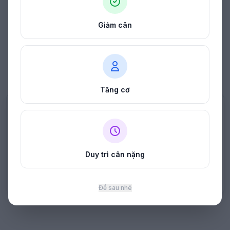
Giảm cân
Tăng cơ
Đánh giá & nhận xét bài viết Các
Bí Quyết Tiết Kiệm Thời Gian Khi
Nấu Ăn Cho Người Bận Rộn
Duy trì cân nặng
Vui lòng
đăng nhập
để bình luận.
Để sau nhé