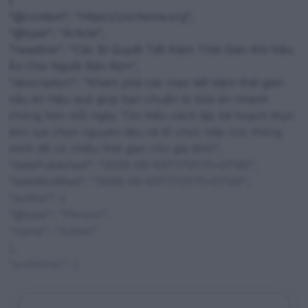
"@context": "https:\/\/schema.org",
"@type": "Article",
"headline": "Các Bí Quyết Tiết Kiệm Thời Gian Khi Nấu
Ăn Cho Người Bận Rộn",
"description": "Khám phá các mẹo tiết kiệm thời gian
nấu ăn hiệu quả giúp bạn chuẩn bị bữa ăn nhanh
chóng hơn mỗi ngày. Tìm hiểu cách lập kế hoạch thực
đơn lựa chọn nguyên liệu và tổ chức bếp núc thông
minh để có nhiều thời gian cho gia đình",
"datePublished": "2026-06-03T17:01:11+07:00",
"dateModified": "2026-06-03T17:01:11+07:00",
"author": {
"@type": "Person",
"name": "Admin"
},
"publisher": {
"@type": "Organization",
"name": "Công Thức Gia Đình",