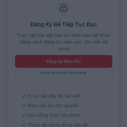
"logo": {
"@type": "ImageObject",
"url":
"https:\/\/congthucgiadinh.com\/images\/logo.png"
Đăng Ký Để Tiếp Tục Đọc
}
Truy cập bài viết này và nhiều bài viết khác
}
bằng cách đăng ký miễn phí. Chỉ mất vài
}
phút!
Đăng Ký Miễn Phí
Đã có tài khoản? Đăng Nhập
Truy cập đầy đủ bài viết
Mẹo nấu ăn độc quyền
Lưu công thức yêu thích
Tham gia cộng đồng nấu ăn