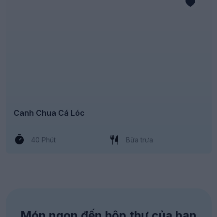
Canh Chua Cá Lóc
40 Phút
Bữa trưa
Món ngon đến hộp thư của bạn