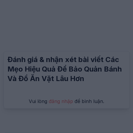
"@type": "ImageObject",
"url":
"https:\/\/congthucgiadinh.com\/images\/logo.png"
}
}
}
Đánh giá & nhận xét bài viết Các
Mẹo Hiệu Quả Để Bảo Quản Bánh
Và Đồ Ăn Vặt Lâu Hơn
Vui lòng
đăng nhập
để bình luận.