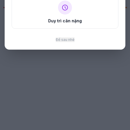
"@type": "Article",
"headline": "Các Mẹo Hiệu Quả Để Bảo Quản Bánh Và
Đồ Ăn Vặt Lâu Hơn",
Duy trì cân nặng
"description": "Khám phá các mẹo hữu ích để bảo
quản bánh và đồ ăn vặt, giúp giữ tươi ngon lâu hơn,
đảm bảo an toàn thực phẩm và hỗ trợ lối sống ăn uống
Để sau nhé
lành mạnh. Học cách tổ chức nhà bếp hiệu quả ngay
hôm nay!",
"datePublished": "2025-09-01T17:00:29+07:00",
"dateModified": "2025-09-01T17:00:29+07:00",
"author": {
"@type": "Person",
"name": "Admin"
},
"publisher": {
"@type": "Organization",
"name": "Công Thức Gia Đình",
"logo": {