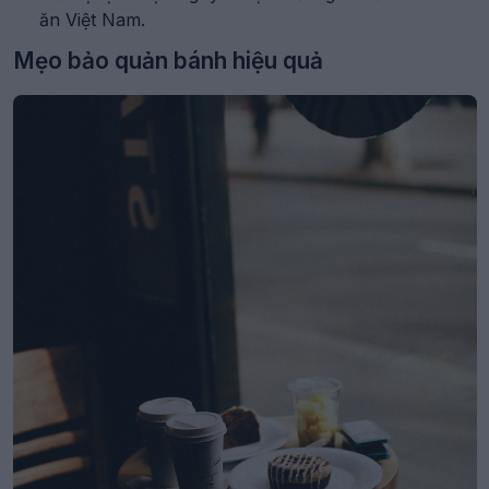
ăn Việt Nam.
Mẹo bảo quản bánh hiệu quả
vệ.
Các công cụ hỗ trợ bảo quản
Đầu tư vào các công cụ như túi hút chân không hoặc
hộp đựng chuyên dụng có thể làm thay đổi cách bạn
bảo quản bánh. Những công cụ này không chỉ giúp
kéo dài thời gian sử dụng mà còn hỗ trợ tổ chức nhà
bếp một cách khoa học.
Túi hút chân không để loại bỏ không khí thừa.
Hộp đựng với chức năng kiểm soát độ ẩm.
Công cụ đo nhiệt độ để theo dõi tủ lạnh.