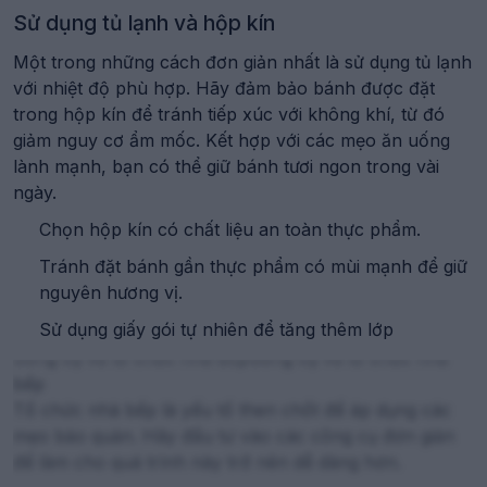
Sử dụng tủ lạnh và hộp kín
Tích hợp với lối sống lành mạnh
Một trong những cách đơn giản nhất là sử dụng tủ lạnh
Bảo quản đồ ăn vặt không chỉ là về thời gian mà còn
với nhiệt độ phù hợp. Hãy đảm bảo bánh được đặt
về cách nó hỗ trợ dinh dưỡng. Chọn các loại đồ ăn vặt
trong hộp kín để tránh tiếp xúc với không khí, từ đó
giàu chất xơ và vitamin, và bảo quản chúng đúng cách
giảm nguy cơ ẩm mốc. Kết hợp với các mẹo ăn uống
để duy trì giá trị dinh dưỡng.
lành mạnh, bạn có thể giữ bánh tươi ngon trong vài
ngày.
Ưu tiên đồ ăn vặt từ nguyên liệu tự nhiên.
Kết hợp với mẹo nấu ăn để tạo ra các lựa chọn lành
Chọn hộp kín có chất liệu an toàn thực phẩm.
mạnh hơn.
Tránh đặt bánh gần thực phẩm có mùi mạnh để giữ
Giám sát hạn sử dụng để đảm bảo an toàn.
nguyên hương vị.
Sử dụng giấy gói tự nhiên để tăng thêm lớp
Công cụ và tổ chức nhà bếpCông cụ và tổ chức nhà
bếp
Tổ chức nhà bếp là yếu tố then chốt để áp dụng các
mẹo bảo quản. Hãy đầu tư vào các công cụ đơn giản
để làm cho quá trình này trở nên dễ dàng hơn.