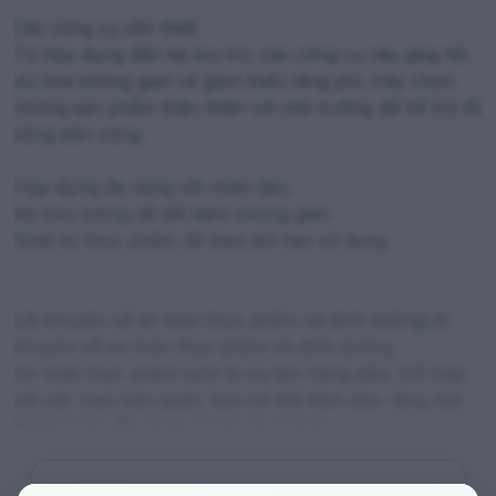
Các công cụ cần thiết
Từ hộp đựng đến kệ lưu trữ, các công cụ này giúp tối
ưu hóa không gian và giảm thiểu lãng phí. Hãy chọn
những sản phẩm thân thiện với môi trường để hỗ trợ lối
sống bền vững.
Hộp đựng đa năng với nhãn dán.
Kệ treo tường để tiết kiệm không gian.
Nhật ký thực phẩm để theo dõi hạn sử dụng.
Lời khuyên về an toàn thực phẩm và dinh dưỡngLời
khuyên về an toàn thực phẩm và dinh dưỡng
An toàn thực phẩm luôn là ưu tiên hàng đầu. Kết hợp
với các mẹo bảo quản, bạn có thể đảm bảo rằng mọi
thứ bạn ăn đều lành mạnh và an toàn.
Giám sát và kiểm tra định kỳ