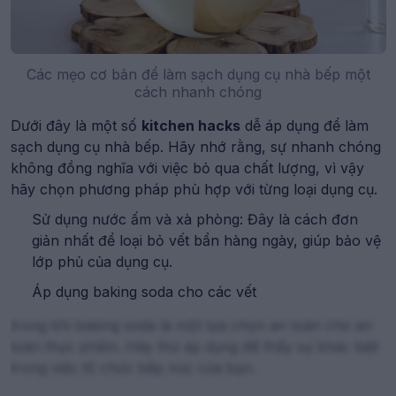
Chanh và muối cho bề mặt kim loại: Cắt chanh tươi và
rắc muối lên, sau đó chà xát nhẹ nhàng để làm sạch và
khử trùng.
Baking soda và nước: Tạo thành dung dịch để ngâm
Các mẹo cơ bản để làm sạch dụng cụ nhà bếp một
dụng cụ, giúp loại bỏ mùi và vết bẩn mà không làm
cách nhanh chóng
hỏng vật liệu.
Dưới đây là một số
kitchen hacks
dễ áp dụng để làm
Dầu ô liu cho việc bảo dưỡng: Sau khi làm sạch, dùng
sạch dụng cụ nhà bếp. Hãy nhớ rằng, sự nhanh chóng
dầu ô liu để đánh bóng các dụng cụ gỗ, giúp chúng
không đồng nghĩa với việc bỏ qua chất lượng, vì vậy
bền lâu hơn.
hãy chọn phương pháp phù hợp với từng loại dụng cụ.
Sử dụng nước ấm và xà phòng: Đây là cách đơn
Lợi ích của việc sử dụng nguyên liệu tự nhiên
giản nhất để loại bỏ vết bẩn hàng ngày, giúp bảo vệ
Sử dụng nguyên liệu tự nhiên không chỉ mang lại hiệu
lớp phủ của dụng cụ.
quả cao mà còn hỗ trợ cho dinh dưỡng tổng thể. Ví dụ,
Áp dụng baking soda cho các vết
chanh chứa đầy vitamin C, giúp khử trùng tự nhiên,
trong khi baking soda là một lựa chọn an toàn cho an
toàn thực phẩm. Hãy thử áp dụng để thấy sự khác biệt
trong việc tổ chức bếp núc của bạn.