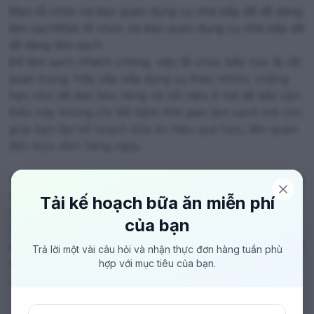
Mẹo tổ chức và bảo quản dụng cụ nhà bếp để dễ dàng
làm sạchMẹo tổ chức và bảo quản dụng cụ nhà bếp để
dễ dàng làm sạch
Để làm sạch nhanh chóng, việc tổ chức bếp núc là rất
quan trọng. Hãy sắp xếp dụng cụ theo nhóm, chẳng
hạn như để dao kéo riêng và nồi niêu ở nơi dễ tiếp cận.
Điều này không chỉ tiết kiệm thời gian làm sạch mà còn
giúp bạn lập kế hoạch bữa ăn hiệu quả hơn, liên quan
đến thực đơn hàng ngày.
Xếp dụng cụ theo tần suất sử dụng: Đặt những vật dụng
thường dùng ở vị trí dễ lấy để giảm thiểu bụi bẩn tích tụ.
Tải kế hoạch bữa ăn miễn phí
Sử dụng kệ hoặc giá treo: Giúp không gian bếp thoáng
của bạn
đãng và dễ dàng vệ sinh hơn.
Kiểm tra định kỳ: Hãy dành thời gian hàng tuần để kiểm
Trả lời một vài câu hỏi và nhận thực đơn hàng tuần phù
tra và làm sạch, kết hợp với các mẹo nấu ăn khác để
hợp với mục tiêu của bạn.
duy trì sự gọn gàng.