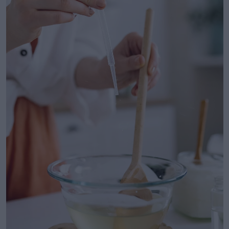
để tránh làm mẻ lưỡi dao, đồng thời kết hợp với lựa
chọn nguyên liệu tự nhiên như chanh để làm sáng lại
bề mặt. Còn với nồi niêu, ngâm chúng trong nước ấm
pha giấm trong 10-15 phút trước khi rửa sẽ giúp loại bỏ
vết bẩn nhanh hơn. Những mẹo này không chỉ tiết
kiệm thời gian mà còn giúp bạn duy trì tổ chức bếp núc
hiệu quả.
Sử dụng các phương pháp tự nhiên để làm sạch an
toànSử dụng các phương pháp tự nhiên để làm sạch an
toàn
Trong xu hướng ăn uống lành mạnh, nhiều người chọn
sử dụng các phương pháp tự nhiên để làm sạch dụng
cụ nhà bếp. Ví dụ, chanh và muối là hai nguyên liệu dễ
tìm, giúp loại bỏ vết ố vàng mà không cần đến hóa
chất mạnh. Những cách này không chỉ thân thiện với
môi trường mà còn phù hợp với gia đình có trẻ nhỏ,
giảm nguy cơ tiếp xúc với chất độc hại.