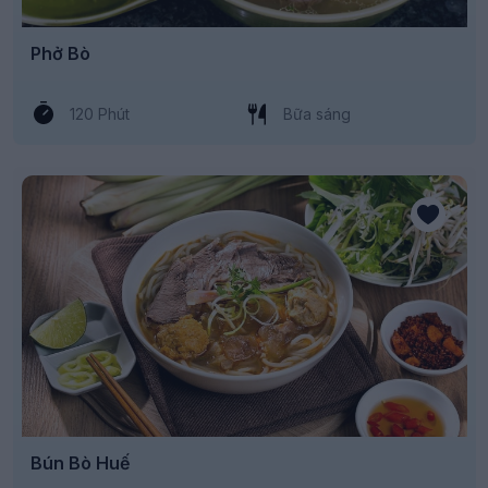
Phở Bò
120 Phút
Bữa sáng
Bún Bò Huế