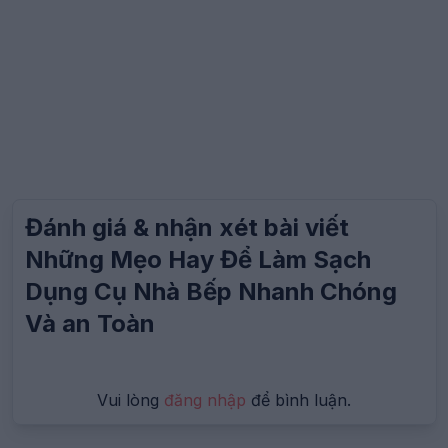
"@type": "ImageObject",
"url":
"https:\/\/congthucgiadinh.com\/images\/logo.png"
}
}
}
Đánh giá & nhận xét bài viết
Những Mẹo Hay Để Làm Sạch
Dụng Cụ Nhà Bếp Nhanh Chóng
Và an Toàn
Vui lòng
đăng nhập
để bình luận.