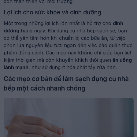
còn thân thiện với môi trường.
Lợi ích cho sức khỏe và dinh dưỡng
Một trong những lợi ích lớn nhất là hỗ trợ cho
dinh
dưỡng
hàng ngày. Khi dụng cụ nhà bếp sạch sẽ, bạn
có thể yên tâm hơn khi chuẩn bị các bữa ăn, từ việc
chọn lựa nguyên liệu tươi ngon đến việc bảo quản thực
phẩm đúng cách. Các mẹo này không chỉ giúp bạn tiết
cứng đầu: Pha trộn baking soda với nước tạo thành
kiệm thời gian mà còn khuyến khích thói quen
ăn uống
hỗn hợp sền sệt, sau đó chà nhẹ lên bề mặt để làm
lành mạnh
, như sử dụng ít hóa chất tẩy rửa hơn.
sạch mà không làm xước dụng cụ.
Các mẹo cơ bản để làm sạch dụng cụ nhà
Sử dụng giấm trắng để khử mùi: Giấm không chỉ làm
sạch mà còn giúp loại bỏ mùi hôi từ các dụng cụ như
bếp một cách nhanh chóng
thớt hoặc hộp đựng.
Mẹo cho các dụng cụ phổ biến như dao kéo và nồi
niêu
Đối với dao kéo, hãy sử dụng một miếng bọt biển mềm