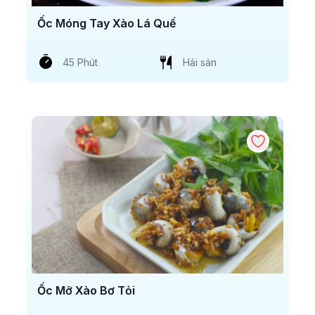
Ốc Móng Tay Xào Lá Quế
45 Phút
Hải sản
Ốc Mỡ Xào Bơ Tỏi