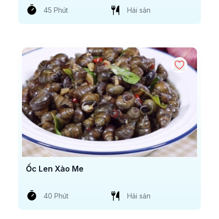
45 Phút
Hải sản
Ốc Len Xào Me
40 Phút
Hải sản