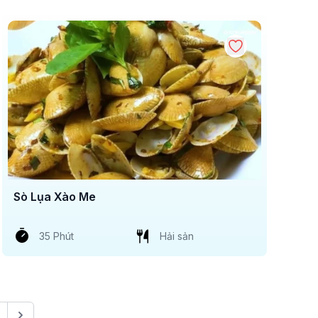
Sò Lụa Xào Me
35 Phút
Hải sản