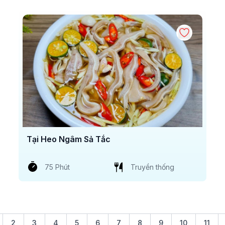
Tại Heo Ngâm Sả Tắc
75 Phút
Truyền thống
2
3
4
5
6
7
8
9
10
11